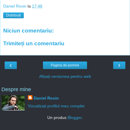
Daniel Roxin
la
17:48
Distribuiți
Niciun comentariu:
Trimiteți un comentariu
‹
›
Pagina de pornire
Afișați versiunea pentru web
Despre mine
Daniel Roxin
Vizualizați profilul meu complet
Un produs
Blogger
.