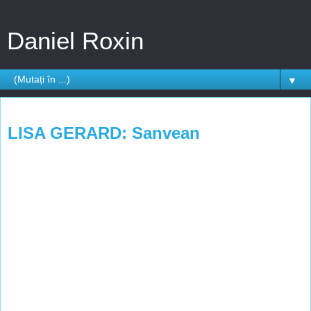
Daniel Roxin
▼
miercuri, 15 septembrie 2010
LISA GERARD: Sanvean