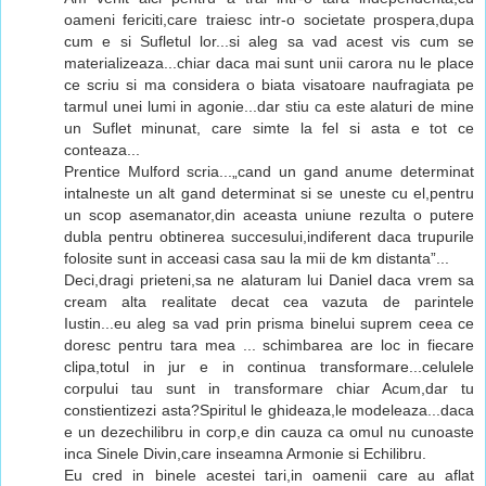
oameni fericiti,care traiesc intr-o societate prospera,dupa
cum e si Sufletul lor...si aleg sa vad acest vis cum se
materializeaza...chiar daca mai sunt unii carora nu le place
ce scriu si ma considera o biata visatoare naufragiata pe
tarmul unei lumi in agonie...dar stiu ca este alaturi de mine
un Suflet minunat, care simte la fel si asta e tot ce
conteaza...
Prentice Mulford scria...„cand un gand anume determinat
intalneste un alt gand determinat si se uneste cu el,pentru
un scop asemanator,din aceasta uniune rezulta o putere
dubla pentru obtinerea succesului,indiferent daca trupurile
folosite sunt in acceasi casa sau la mii de km distanta”...
Deci,dragi prieteni,sa ne alaturam lui Daniel daca vrem sa
cream alta realitate decat cea vazuta de parintele
Iustin...eu aleg sa vad prin prisma binelui suprem ceea ce
doresc pentru tara mea ... schimbarea are loc in fiecare
clipa,totul in jur e in continua transformare...celulele
corpului tau sunt in transformare chiar Acum,dar tu
constientizezi asta?Spiritul le ghideaza,le modeleaza...daca
e un dezechilibru in corp,e din cauza ca omul nu cunoaste
inca Sinele Divin,care inseamna Armonie si Echilibru.
Eu cred in binele acestei tari,in oamenii care au aflat