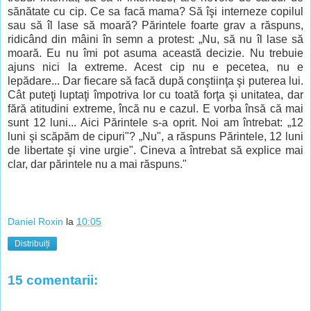
sănătate cu cip. Ce sa facă mama? Să îşi interneze copilul
sau să îl lase să moară? Părintele foarte grav a răspuns,
ridicând din mâini în semn a protest: „Nu, să nu îl lase să
moară. Eu nu îmi pot asuma această decizie. Nu trebuie
ajuns nici la extreme. Acest cip nu e pecetea, nu e
lepădare... Dar fiecare să facă după conştiinţa şi puterea lui.
Cât puteţi luptaţi împotriva lor cu toată forţa şi unitatea, dar
fără atitudini extreme, încă nu e cazul. E vorba însă că mai
sunt 12 luni... Aici Părintele s-a oprit. Noi am întrebat: „12
luni şi scăpăm de cipuri"? „Nu", a răspuns Părintele, 12 luni
de libertate şi vine urgie". Cineva a întrebat să explice mai
clar, dar părintele nu a mai răspuns."
Daniel Roxin
la
10:05
Distribuiți
15 comentarii: