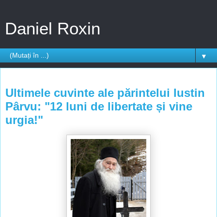
Daniel Roxin
▼
luni, 8 iulie 2013
Ultimele cuvinte ale părintelui Iustin
Pârvu: "12 luni de libertate și vine
urgia!"