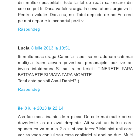
din multele posibilitati. Este la fel de reala ca oricare din
cele ce pot fi. Daca va folosi urgia la ceva, atunci urgie va fi.
Pentru evolutie. Daca nu, nu. Totul depinde de noi.Eu cred
pe mai departe in scenariul pozitiv.
Răspundeți
Lucia
8 iulie 2013 la 19:51
Iti multumesc draga Camelia...sper sa ne adunam cati mai
multi,sa traim aievea povestea...personajele pozitive au
invins intotdeauna.Si sa traim fericiti TINERETE FARA
BATRANETE SI VIATA FARA MOARTE.
Totul este posibil.Asa-i Daniel?:)
Răspundeți
ile
8 iulie 2013 la 22:14
Asa fac mosii inainte de a pleca. De cele mai multe ori se
dovedeste ca au avut dreptate. Ati vazut un batrin care
spunea ca va muri a 2 a zi si asa facea? Mai sint unii care
vor sa vada copilul sau casa copilariei si apoi se duc. Multi