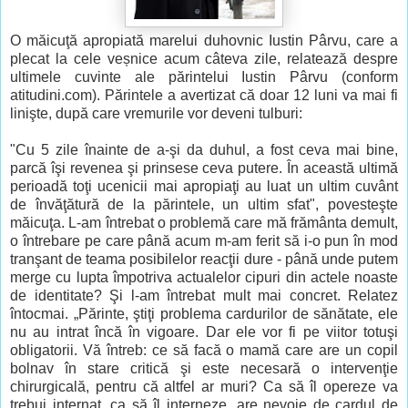
O măicuţă apropiată marelui duhovnic Iustin Pârvu, care a
plecat la cele veșnice acum câteva zile, relatează despre
ultimele cuvinte ale părintelui Iustin Pârvu (conform
atitudini.com). Părintele a avertizat că doar 12 luni va mai fi
linişte, după care vremurile vor deveni tulburi:
"Cu 5 zile înainte de a-şi da duhul, a fost ceva mai bine,
parcă îşi revenea şi prinsese ceva putere. În această ultimă
perioadă toţi ucenicii mai apropiaţi au luat un ultim cuvânt
de învăţătură de la părintele, un ultim sfat", povesteşte
măicuţa. L-am întrebat o problemă care mă frământa demult,
o întrebare pe care până acum m-am ferit să i-o pun în mod
tranşant de teama posibilelor reacţii dure - până unde putem
merge cu lupta împotriva actualelor cipuri din actele noaste
de identitate? Şi l-am întrebat mult mai concret. Relatez
întocmai. „Părinte, ştiţi problema cardurilor de sănătate, ele
nu au intrat încă în vigoare. Dar ele vor fi pe viitor totuşi
obligatorii. Vă întreb: ce să facă o mamă care are un copil
bolnav în stare critică şi este necesară o intervenţie
chirurgicală, pentru că altfel ar muri? Ca să îl opereze va
trebui internat, ca să îl interneze, are nevoie de cardul de