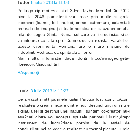
Tudor
8 iulie 2013 la 11:03
Pe linga cip mai este si al 3-lea Razboi Mondial.Din 2012
pina la 2046 pamintenii vor trece prin multe si grele
incercari (foame, boli, razboi, crime, cutremure, calamitati
naturale de imaginat) si toate acestea din cauza ca omul a
uitat de Legea Sfinta. Numai cel care va fi credincios si se
va intoarce cu fata spre Dumnezeu va rezista. Paralel cu
aceste evenimente Romania are o mare misiune de
indeplinit: Redresarea spirituala a Terrei.
Mai multa informatie daca doriti http://www.georgeta-
florea.org/discurs.html
Răspundeți
Lucia
8 iulie 2013 la 12:27
Ce a vazut,simtit parintele Iustin Parvu,a fost atunci...Acum
realitatea o cream fiecare dintre noi...destinul unui om nu e
sigilat,la fel si destinul unei natiuni...suntem co-creatori,nu-i
asa?cati dintre voi accepta spusele parintelui Iustin,drept
instrument de lucru?daca pornim de la astfel de
concluzii,atunci se vede o realitate nu tocmai placuta...urgia