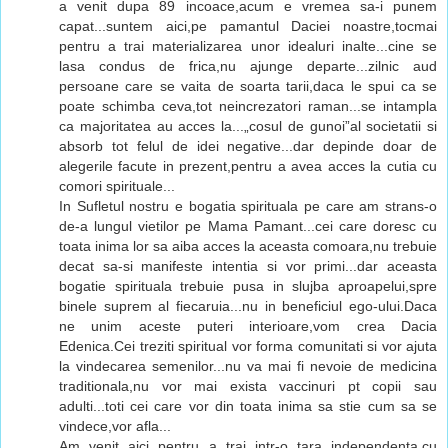
a venit dupa 89 incoace,acum e vremea sa-i punem
capat...suntem aici,pe pamantul Daciei noastre,tocmai
pentru a trai materializarea unor idealuri inalte...cine se
lasa condus de frica,nu ajunge departe...zilnic aud
persoane care se vaita de soarta tarii,daca le spui ca se
poate schimba ceva,tot neincrezatori raman...se intampla
ca majoritatea au acces la...„cosul de gunoi”al societatii si
absorb tot felul de idei negative...dar depinde doar de
alegerile facute in prezent,pentru a avea acces la cutia cu
comori spirituale...
In Sufletul nostru e bogatia spirituala pe care am strans-o
de-a lungul vietilor pe Mama Pamant...cei care doresc cu
toata inima lor sa aiba acces la aceasta comoara,nu trebuie
decat sa-si manifeste intentia si vor primi...dar aceasta
bogatie spirituala trebuie pusa in slujba aproapelui,spre
binele suprem al fiecaruia...nu in beneficiul ego-ului.Daca
ne unim aceste puteri interioare,vom crea Dacia
Edenica.Cei treziti spiritual vor forma comunitati si vor ajuta
la vindecarea semenilor...nu va mai fi nevoie de medicina
traditionala,nu vor mai exista vaccinuri pt copii sau
adulti...toti cei care vor din toata inima sa stie cum sa se
vindece,vor afla...
Am venit aici pentru a trai intr-o tara independenta,cu