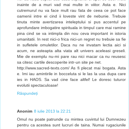
inainte de a muri vad mai multe in viitor. Asta e. Nici
cutremurul nu va face mult rau fata de ceea ce pot face
oamenii intre ei cind ii loveste vint de nebunie. Trebuie
tinuta minte avertizarea inteleptului si pus accentul pe
aprofundare imbogatire spirituala in timpul care mai ramine
pina cind se va intimpla din nou ceva important in istoria
umanitatii. In rest nici-o frica nici-un regret nu trebuie sa fie
in sufletele omuletilor. Daca nu ne invatam lectia aici si
acum, ne asteapta alta viata alt univers aceleasi greseli.
Mie de exemplu nu-mi pare rau nici macar ca nu reusesc
sa citesc cartile descoperite intr-un site pe net.
http://www.sacred-texts.com/ As fi plecat mai bogata. Asta
e. Imi iau amintirile in bocceluta si le las la usa dupa care
ies in HAOS. Sa vad cine face altfel! Le doresc tuturor
evolutii spectaculoase!
Răspundeți
Anonim
8 iulie 2013 la 22:21
Omul nu poate patrunde cu mintea cuvintul lui Dumnezeu
pentru ca acestea sunt lucruri de taina. Numai rugaciunile