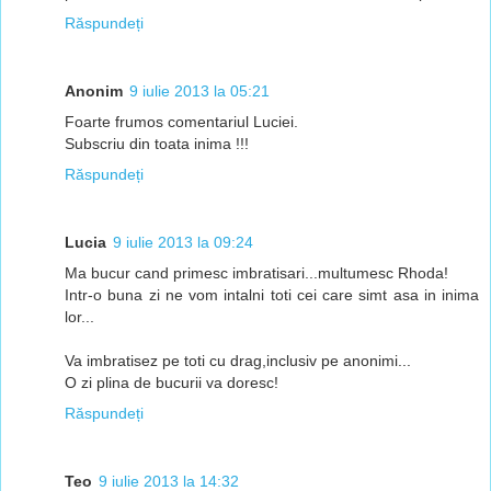
Răspundeți
Anonim
9 iulie 2013 la 05:21
Foarte frumos comentariul Luciei.
Subscriu din toata inima !!!
Răspundeți
Lucia
9 iulie 2013 la 09:24
Ma bucur cand primesc imbratisari...multumesc Rhoda!
Intr-o buna zi ne vom intalni toti cei care simt asa in inima
lor...
Va imbratisez pe toti cu drag,inclusiv pe anonimi...
O zi plina de bucurii va doresc!
Răspundeți
Teo
9 iulie 2013 la 14:32