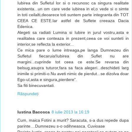
Iubirea din Sufletul lor si o recunosc ca singura realitate
existenta...un om care vede iubirea in el,o vede si o simte
in toti ceilalti,deoarece toti suntem parte integranta din TOT
CEEA CE ESTE.Iar astfel de Suflete creeaza Dacia
Edenica.
Alegeti sa radiati Lumina si Iubire in jurul vostru,asta e
realitatea care conteaza in prezent,ceea ce voi sunteti in
interior,se reflecta la exterior...
Ce mica pare o lume intreaga,pe langa Dumnezeu din
Sufletul fiecaruia!Iubirea din Suflet nu are
margini...cuprinde tot ceea ce este.Se revarsa din
belsug,asupra tuturor,fara sa faca alegeri...deschideti larg
inimile si primiti-o.Nu aveti nimic de pierdut...se dizolva doar
Ego-ul,asta e singura„pierdere”.
Sa fiti binecuvantati.
Răspundeți
Iustina Bacosca
8 iulie 2013 la 16:19
Cum, maica Fotini a murit? Saracuta, s-a dus repede dupa
parinte....Dumnezeu s-o odihneasca. Cuvioase
Parinte Iustin, roaga-te pentru noi pacatosii sa putem sa ne