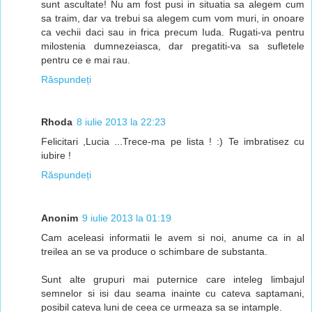
sunt ascultate! Nu am fost pusi in situatia sa alegem cum
sa traim, dar va trebui sa alegem cum vom muri, in onoare
ca vechii daci sau in frica precum Iuda. Rugati-va pentru
milostenia dumnezeiasca, dar pregatiti-va sa sufletele
pentru ce e mai rau.
Răspundeți
Rhoda
8 iulie 2013 la 22:23
Felicitari ,Lucia ...Trece-ma pe lista ! :) Te imbratisez cu
iubire !
Răspundeți
Anonim
9 iulie 2013 la 01:19
Cam aceleasi informatii le avem si noi, anume ca in al
treilea an se va produce o schimbare de substanta.
Sunt alte grupuri mai puternice care inteleg limbajul
semnelor si isi dau seama inainte cu cateva saptamani,
posibil cateva luni de ceea ce urmeaza sa se intample.