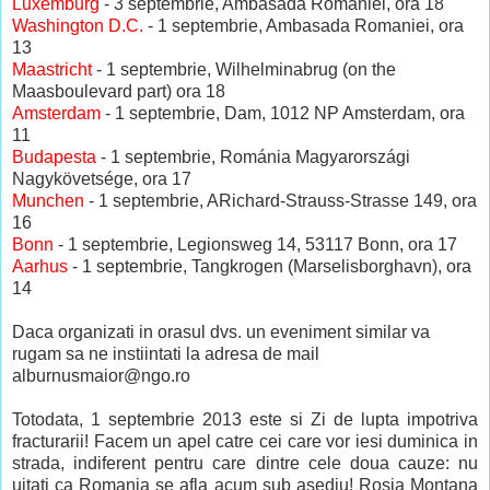
Luxemburg
- 3 septembrie, Ambasada Romaniei, ora 18
Washington D.C.
- 1 septembrie, Ambasada Romaniei, ora
13
Maastricht
- 1 septembrie, Wilhelminabrug (on the
Maasboulevard part) ora 18
Amsterdam
- 1 septembrie, Dam, 1012 NP Amsterdam, ora
11
Budapesta
- 1 septembrie, Románia Magyarországi
Nagykövetsége, ora 17
Munchen
- 1 septembrie, ARichard-Strauss-Strasse 149, ora
16
Bonn
- 1 septembrie, Legionsweg 14, 53117 Bonn, ora 17
Aarhus
- 1 septembrie, Tangkrogen (Marselisborghavn), ora
14
Daca organizati in orasul dvs. un eveniment similar va
rugam sa ne instiintati la adresa de mail
alburnusmaior@ngo.ro
Totodata, 1 septembrie 2013 este si Zi de lupta impotriva
fracturarii! Facem un apel catre cei care vor iesi duminica in
strada, indiferent pentru care dintre cele doua cauze: nu
uitati ca Romania se afla acum sub asediu! Rosia Montana