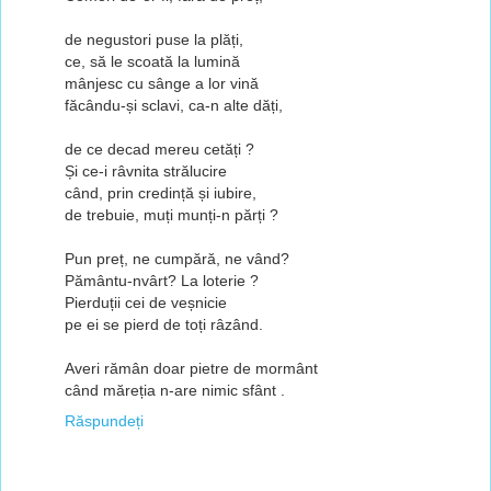
de negustori puse la plăți,
ce, să le scoată la lumină
mânjesc cu sânge a lor vină
făcându-și sclavi, ca-n alte dăți,
de ce decad mereu cetăți ?
Și ce-i râvnita strălucire
când, prin credință și iubire,
de trebuie, muți munți-n părți ?
Pun preț, ne cumpără, ne vând?
Pământu-nvârt? La loterie ?
Pierduții cei de veșnicie
pe ei se pierd de toți râzând.
Averi rămân doar pietre de mormânt
când măreția n-are nimic sfânt .
Răspundeți