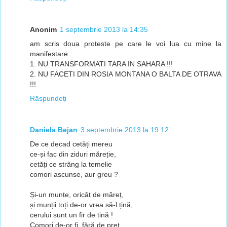
Anonim
1 septembrie 2013 la 14:35
am scris doua proteste pe care le voi lua cu mine la
manifestare :
1. NU TRANSFORMATI TARA IN SAHARA !!!
2. NU FACETI DIN ROSIA MONTANA O BALTA DE OTRAVA
!!!
Răspundeți
Daniela Bejan
3 septembrie 2013 la 19:12
De ce decad cetăți mereu
ce-și fac din ziduri măreție,
cetăți ce strâng la temelie
comori ascunse, aur greu ?
Și-un munte, oricât de măreț,
și munții toți de-or vrea să-l țină,
cerului sunt un fir de tină !
Comori de-or fi, fără de preț,