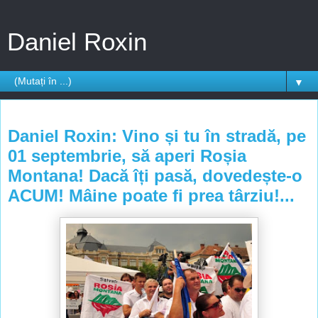
Daniel Roxin
▼
sâmbătă, 31 august 2013
Daniel Roxin: Vino și tu în stradă, pe
01 septembrie, să aperi Roșia
Montana! Dacă îți pasă, dovedește-o
ACUM! Mâine poate fi prea târziu!...