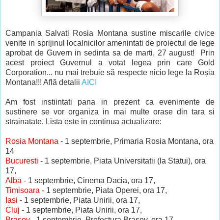
Campania Salvati Rosia Montana sustine miscarile civice
venite in sprijinul localnicilor amenintati de proiectul de lege
aprobat de Guvern in sedinta sa de marti, 27 august! Prin
acest proiect Guvernul a votat legea prin care Gold
Corporation... nu mai trebuie să respecte nicio lege la Roșia
Montana!!! Află detalii
AICI
Am fost instiintati pana in prezent ca evenimente de
sustinere se vor organiza in mai multe orase din tara si
strainatate. Lista este in continua actualizare:
Rosia Montana
- 1 septembrie, Primaria Rosia Montana, ora
14
Bucuresti
- 1 septembrie, Piata Universitatii (la Statui), ora
17,
Alba
- 1 septembrie, Cinema Dacia, ora 17,
Timisoara
- 1 septembrie, Piata Operei, ora 17,
Iasi
- 1 septembrie, Piata Unirii, ora 17,
Cluj
- 1 septembrie, Piata Unirii, ora 17,
Brasov
- 1 septembrie, Prefectura Brasov, ora 17,