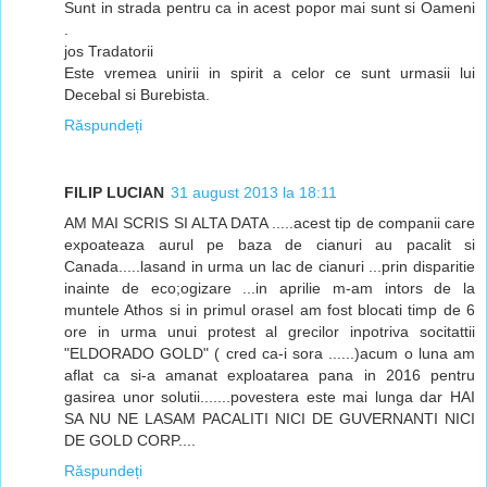
Sunt in strada pentru ca in acest popor mai sunt si Oameni
.
jos Tradatorii
Este vremea unirii in spirit a celor ce sunt urmasii lui
Decebal si Burebista.
Răspundeți
FILIP LUCIAN
31 august 2013 la 18:11
AM MAI SCRIS SI ALTA DATA .....acest tip de companii care
expoateaza aurul pe baza de cianuri au pacalit si
Canada.....lasand in urma un lac de cianuri ...prin disparitie
inainte de eco;ogizare ...in aprilie m-am intors de la
muntele Athos si in primul orasel am fost blocati timp de 6
ore in urma unui protest al grecilor inpotriva socitattii
"ELDORADO GOLD" ( cred ca-i sora ......)acum o luna am
aflat ca si-a amanat exploatarea pana in 2016 pentru
gasirea unor solutii.......povestera este mai lunga dar HAI
SA NU NE LASAM PACALITI NICI DE GUVERNANTI NICI
DE GOLD CORP....
Răspundeți