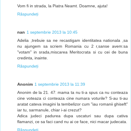
Vom fi in strada, la Piatra Neamt. Doamne, ajuta!
Răspundeți
nan
1 septembrie 2013 la 10:45
Adelia ,trebuie sa ne recastigam identitatea nationala ,sa
nu ajungem sa scriem Romania cu 2 r,sanse avem:sa
"votam" in srada,miscarea Meritocrata si cu cei de buna
credinta, inainte.
Răspundeți
Anonim
1 septembrie 2013 la 11:39
Anonim de la 21. 47: mama ta nu ti-a spus ca nu conteaza
cine voteaza ci conteaza cine numara voturile? S-au ti-au
aratat cateva imagini la tembelizor cum "iau romanii ghiseft"
iar tu, sarmanule, chiar i-ai crezut?
Adica judeci padurea dupa uscaturi sau dupa cativa
flamanzi, ce sa faci cand nu ai ce face, nici macar judecata.
Răspundeți