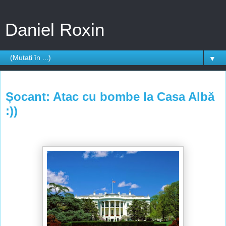
Daniel Roxin
▼
sâmbătă, 27 septembrie 2014
Șocant: Atac cu bombe la Casa Albă
:))