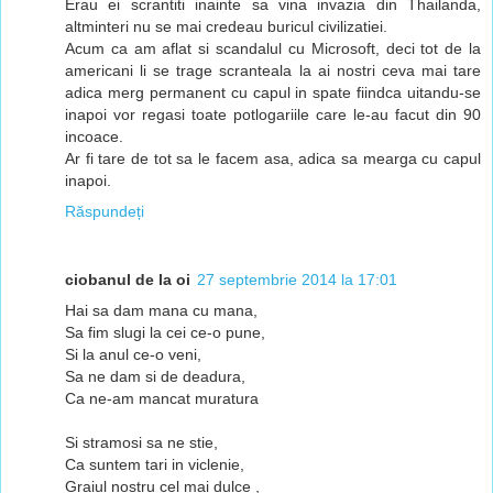
Erau ei scrantiti inainte sa vina invazia din Thailanda,
altminteri nu se mai credeau buricul civilizatiei.
Acum ca am aflat si scandalul cu Microsoft, deci tot de la
americani li se trage scranteala la ai nostri ceva mai tare
adica merg permanent cu capul in spate fiindca uitandu-se
inapoi vor regasi toate potlogariile care le-au facut din 90
incoace.
Ar fi tare de tot sa le facem asa, adica sa mearga cu capul
inapoi.
Răspundeți
ciobanul de la oi
27 septembrie 2014 la 17:01
Hai sa dam mana cu mana,
Sa fim slugi la cei ce-o pune,
Si la anul ce-o veni,
Sa ne dam si de deadura,
Ca ne-am mancat muratura
Si stramosi sa ne stie,
Ca suntem tari in viclenie,
Graiul nostru cel mai dulce ,