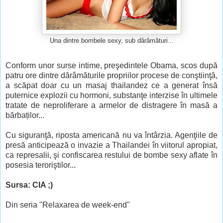
Una dintre bombele sexy, sub dărâmături...
Conform unor surse intime, preşedintele Obama, scos după
patru ore dintre dărâmăturile propriilor procese de conştiinţă,
a scăpat doar cu un masaj thailandez ce a generat
însă
puternice explozii cu hormoni, substanţe interzise în ultimele
tratate de neproliferare a armelor de distragere în masă a
bărbaților...
Cu siguranţă, riposta americană nu va întârzia. Agenţiile de
presă anticipează o invazie a Thailandei în viitorul apropiat,
ca represalii, şi confiscarea restului de bombe sexy aflate în
posesia teroriştilor...
Sursa: CIA ;)
Din seria "Relaxarea de week-end"