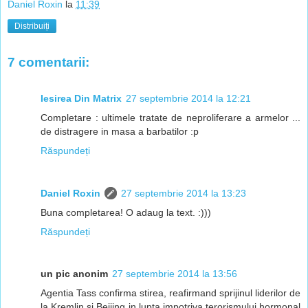
Daniel Roxin
la
11:39
Distribuiți
7 comentarii:
Iesirea Din Matrix
27 septembrie 2014 la 12:21
Completare : ultimele tratate de neproliferare a armelor ...
de distragere in masa a barbatilor :p
Răspundeți
Daniel Roxin
27 septembrie 2014 la 13:23
Buna completarea! O adaug la text. :)))
Răspundeți
un pic anonim
27 septembrie 2014 la 13:56
Agentia Tass confirma stirea, reafirmand sprijinul liderilor de
la Kremlin si Beijing in lupta impotriva terorismului hormonal