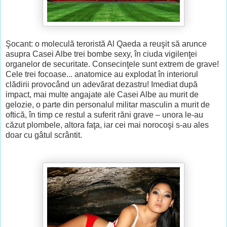
Şocant: o moleculă teroristă Al Qaeda a reuşit să arunce
asupra Casei Albe trei bombe sexy, în ciuda vigilenţei
organelor de securitate. Consecinţele sunt extrem de grave!
Cele trei focoase... anatomice au explodat în interiorul
clădirii provocând un adevărat dezastru! Imediat după
impact, mai multe angajate ale Casei Albe au murit de
gelozie, o parte din personalul militar masculin a murit de
oftică, în timp ce restul a suferit răni grave – unora le-au
căzut plombele, altora faţa, iar cei mai norocoşi s-au ales
doar cu gâtul scrântit.