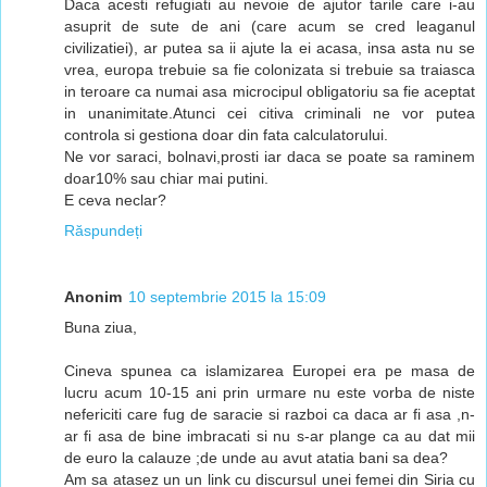
Daca acesti refugiati au nevoie de ajutor tarile care i-au
asuprit de sute de ani (care acum se cred leaganul
civilizatiei), ar putea sa ii ajute la ei acasa, insa asta nu se
vrea, europa trebuie sa fie colonizata si trebuie sa traiasca
in teroare ca numai asa microcipul obligatoriu sa fie aceptat
in unanimitate.Atunci cei citiva criminali ne vor putea
controla si gestiona doar din fata calculatorului.
Ne vor saraci, bolnavi,prosti iar daca se poate sa raminem
doar10% sau chiar mai putini.
E ceva neclar?
Răspundeți
Anonim
10 septembrie 2015 la 15:09
Buna ziua,
Cineva spunea ca islamizarea Europei era pe masa de
lucru acum 10-15 ani prin urmare nu este vorba de niste
nefericiti care fug de saracie si razboi ca daca ar fi asa ,n-
ar fi asa de bine imbracati si nu s-ar plange ca au dat mii
de euro la calauze ;de unde au avut atatia bani sa dea?
Am sa atasez un un link cu discursul unei femei din Siria cu