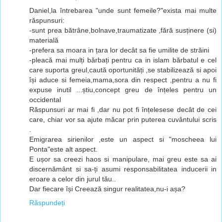
Daniel,la întrebarea "unde sunt femeile?"exista mai multe
răspunsuri:
-sunt prea bătrâne,bolnave,traumatizate ,fără susținere (si)
materială
-prefera sa moara in țara lor decât sa fie umilite de străini
-pleacă mai mulți bărbați pentru ca in islam bărbatul e cel
care suporta greul,caută oportunități ,se stabilizează si apoi
își aduce si femeia,mama,sora din respect ,pentru a nu fi
expuse inutil ...știu,concept greu de înțeles pentru un
occidental
Răspunsuri ar mai fi ,dar nu pot fi înțelesese decât de cei
care, chiar vor sa ajute măcar prin puterea cuvântului scris
.
Emigrarea sirienilor ,este un aspect si "moscheea lui
Ponta"este alt aspect.
E ușor sa creezi haos si manipulare, mai greu este sa ai
discernământ si sa-ți asumi responsabilitatea inducerii in
eroare a celor din jurul tău..
Dar fiecare își Creează singur realitatea,nu-i așa?
Răspundeți