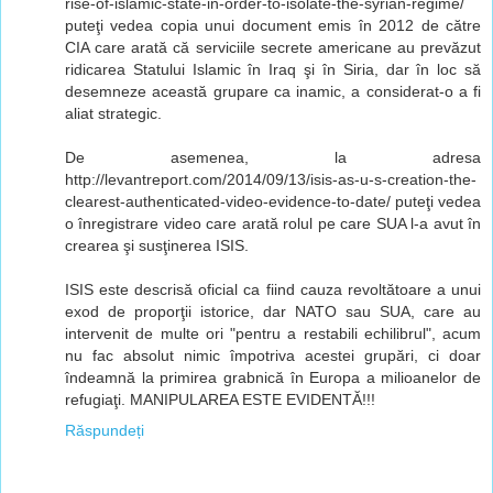
rise-of-islamic-state-in-order-to-isolate-the-syrian-regime/
puteţi vedea copia unui document emis în 2012 de către
CIA care arată că serviciile secrete americane au prevăzut
ridicarea Statului Islamic în Iraq şi în Siria, dar în loc să
desemneze această grupare ca inamic, a considerat-o a fi
aliat strategic.
De asemenea, la adresa
http://levantreport.com/2014/09/13/isis-as-u-s-creation-the-
clearest-authenticated-video-evidence-to-date/ puteţi vedea
o înregistrare video care arată rolul pe care SUA l-a avut în
crearea şi susţinerea ISIS.
ISIS este descrisă oficial ca fiind cauza revoltătoare a unui
exod de proporţii istorice, dar NATO sau SUA, care au
intervenit de multe ori "pentru a restabili echilibrul", acum
nu fac absolut nimic împotriva acestei grupări, ci doar
îndeamnă la primirea grabnică în Europa a milioanelor de
refugiaţi. MANIPULAREA ESTE EVIDENTĂ!!!
Răspundeți