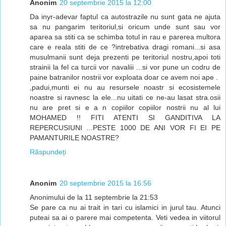
Anonim
20 septembrie 2015 la 12:00
Da inyr-adevar faptul ca autostrazile nu sunt gata ne ajuta
sa nu pangarim teritoriul,si oricum unde sunt sau vor
aparea sa stiti ca se schimba totul in rau e parerea multora
care e reala stiti de ce ?intrebativa dragi romani...si asa
musulmanii sunt deja prezenti pe teritoriul nostru,apoi toti
strainii la fel ca turcii vor navaliii ...si vor pune un codru de
paine batranilor nostrii vor exploata doar ce avem noi ape .
,padui,munti ei nu au resursele noastr si ecosistemele
noastre si ravnesc la ele...nu uitati ce ne-au lasat stra.osii
nu are pret si e a n copiilor copiilor nostrii nu al lui
MOHAMED !! FITI ATENTI SI GANDITIVA LA
REPERCUSIUNI ...PESTE 1000 DE ANI VOR FI EI PE
PAMANTURILE NOASTRE?
Răspundeți
Anonim
20 septembrie 2015 la 16:56
Anonimului de la 11 septembrie la 21:53
Se pare ca nu ai trait in tari cu islamici in jurul tau. Atunci
puteai sa ai o parere mai competenta. Veti vedea in viitorul