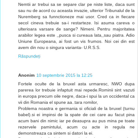
Nemtii ar trebui sa se separe clar pe niste liste, daca sunt
sau nu de acord cu aceasta invazie, ulterior Tribunalul de la
Nuremberg sa funnctioneze mai usor. Cred ca in fiecare
secol cineva trebuie sa-i restarteze. Isi asuma careva o
ulterioara varsare de sange? Nimeni. Pentru majoritatea
arabilor legea este ,,pusca si cureaua lata,,sau piatra. Adio
Uniune Europeana, ai fost un vis frumos. Noi cei din est
avem din nou o singura varianta- U.R.S.S.
Răspundeți
Anonim
10 septembrie 2015 la 12:25
Fortele oculte de la bruxel asta urmaresc, NWO dupa
parerea lor trebuie infaptuit mai repede.Rominii sint vazuti
in europa precum oile negre, daca-i spui la un occidental ca
vii din Romania el spune aa..tara romilor,
Problema noastra e germania si oficiali de la bruxel (turnu
babel).si ei impinsi de la spate de cei care au facut pina
acum bani din nimic iar pe deasupra au pus mina pe toate
rezervele pamintului, acum cu acte in regula ne
demonstreaza ca sintem si datori la ei.