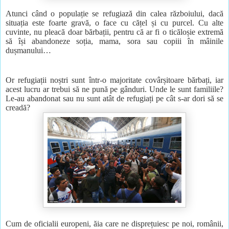
Atunci când o populație se refugiază din calea războiului, dacă
situația este foarte gravă, o face cu cățel și cu purcel. Cu alte
cuvinte, nu pleacă doar bărbații, pentru că ar fi o ticăloșie extremă
să își abandoneze soția, mama, sora sau copiii în mâinile
dușmanului…
Or refugiații noștri sunt într-o majoritate covârșitoare bărbați, iar
acest lucru ar trebui să ne pună pe gânduri. Unde le sunt familiile?
Le-au abandonat sau nu sunt atât de refugiați pe cât s-ar dori să se
creadă?
Cum de oficialii europeni, ăia care ne disprețuiesc pe noi, românii,