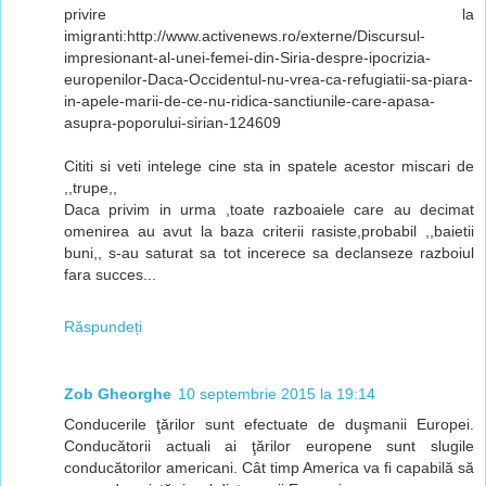
privire la
imigranti:http://www.activenews.ro/externe/Discursul-
impresionant-al-unei-femei-din-Siria-despre-ipocrizia-
europenilor-Daca-Occidentul-nu-vrea-ca-refugiatii-sa-piara-
in-apele-marii-de-ce-nu-ridica-sanctiunile-care-apasa-
asupra-poporului-sirian-124609
Cititi si veti intelege cine sta in spatele acestor miscari de
,,trupe,,
Daca privim in urma ,toate razboaiele care au decimat
omenirea au avut la baza criterii rasiste,probabil ,,baietii
buni,, s-au saturat sa tot incerece sa declanseze razboiul
fara succes...
Răspundeți
Zob Gheorghe
10 septembrie 2015 la 19:14
Conducerile ţărilor sunt efectuate de duşmanii Europei.
Conducătorii actuali ai ţărilor europene sunt slugile
conducătorilor americani. Cât timp America va fi capabilă să