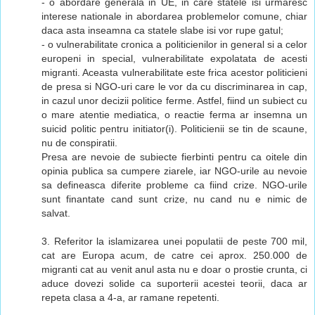
- o abordare generala in UE, in care statele isi urmaresc
interese nationale in abordarea problemelor comune, chiar
daca asta inseamna ca statele slabe isi vor rupe gatul;
- o vulnerabilitate cronica a politicienilor in general si a celor
europeni in special, vulnerabilitate expolatata de acesti
migranti. Aceasta vulnerabilitate este frica acestor politicieni
de presa si NGO-uri care le vor da cu discriminarea in cap,
in cazul unor decizii politice ferme. Astfel, fiind un subiect cu
o mare atentie mediatica, o reactie ferma ar insemna un
suicid politic pentru initiator(i). Politicienii se tin de scaune,
nu de conspiratii.
Presa are nevoie de subiecte fierbinti pentru ca oitele din
opinia publica sa cumpere ziarele, iar NGO-urile au nevoie
sa defineasca diferite probleme ca fiind crize. NGO-urile
sunt finantate cand sunt crize, nu cand nu e nimic de
salvat.
3. Referitor la islamizarea unei populatii de peste 700 mil,
cat are Europa acum, de catre cei aprox. 250.000 de
migranti cat au venit anul asta nu e doar o prostie crunta, ci
aduce dovezi solide ca suporterii acestei teorii, daca ar
repeta clasa a 4-a, ar ramane repetenti.