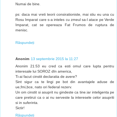
Numai de bine.
ps: daca mai vreti teorii consirationiste, mai stiu eu una cu
Rosu Imparat care s-a inteles cu zmeul sa-l atace pe Verde
Imparat, cat se opereaza Fat Frumos de ruptura de
menisc.
Răspundeți
Anonim
13 septembrie 2015 la 11:27
Anonim 21:53 eu cred ca esti omul care lupta pentru
interesale lui SOROZ dIn america,
Ti-ai facut cinstit declaratia de avere?
Sint sigur ca te lingi pe bot din avantajele aduse de
ue,fmi,bce, nato ori federal rezerv.
Un om cinstit si asuprit nu gindeste ca tine.iar inteligenta pe
care pretinzi ca o ai nu serveste la interesele celor asupriti
si in suferinta.
Sictir!
Răspundeți