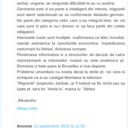
serbia, ungaria, iar singurele dificultati le au cu austria.
Germania este si ea parte a intelegerii din interes, migrantii
sunt atent selectionati sa se conformeze idealului german,
fac parte din categoria celor care s-au integrat bine, iar cei
care sunt in plus si nu-i doresc or sa faca parte din cotele
obligatorii.
Interesele rusiei sunt multiple: reafirmarea ca lider mondial,
reactie asimetrica la sanctiunile economice, impiedicarea
rasturnarii lui Ashad, divizarea europei.
Penetrarea informativa si a structurilor de decizie de catre
reprezentanti ai intereselor rusesti nu este endemica pt.
Romania ci bate pana la Bruxelles si mai departe.
Problema umanitara nu exista decat la stirile pt. cei care-si
inchipuie ca si-au castigat libertatea la televizor.
"Migrantii" respectivi, barbati, ar fi trebuit sa fie morti sau sa
lupte pt. tara lor. Vorba lu` mama lu` Stefan.
,Alexandru
Răspundeți
Anonim
11 septembrie 2015 la 11:02