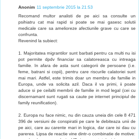
Anonim
11 septembrie 2015 la 21:53
Recomand multor analisti de pe aici sa consulte un
psihiatru cat mai rapid si poate se mai gasesc solutii
medicale care sa amelioreze afectiunile grave cu care se
confrunta.
Revenind la subiect:
1. Majoritatea migrantilor sunt barbati pentru ca multi nu isi
pot permite dpdv financiar sa calatoreasca cu intreaga
familie. In afara de asta sunt categorii de persoane (i.e.
feme, batrani si copii), pentru care riscurile calatoriei sunt
mai mari. Astfel, este trimis doar un membru de familie in
Europa, unde va solicita azil. Daca il va primi, ii poate
aduce si pe ceilalti membrii de familie in mod legal (cei cu
discernamant sunt rugati sa caute pe internet principiul de
family reunification).
2. Europa nu face nimic, nu din cauza uneia din cele 8 471
396 de versiuni de conspiratii pe care le debiteaza unii de
pe aici, care au carente mari in logica, dar care isi dau cu
parerea. Lipsa de reactie vine dintr-o combinatie de motive: