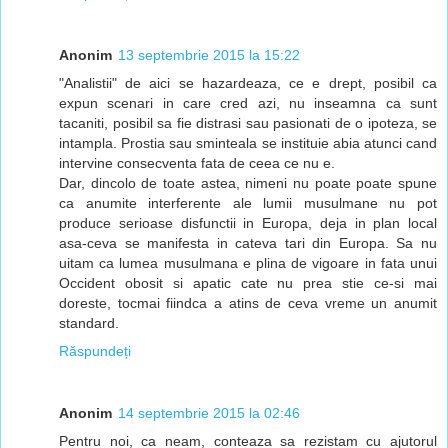
Anonim
13 septembrie 2015 la 15:22
"Analistii" de aici se hazardeaza, ce e drept, posibil ca
expun scenari in care cred azi, nu inseamna ca sunt
tacaniti, posibil sa fie distrasi sau pasionati de o ipoteza, se
intampla. Prostia sau sminteala se instituie abia atunci cand
intervine consecventa fata de ceea ce nu e.
Dar, dincolo de toate astea, nimeni nu poate poate spune
ca anumite interferente ale lumii musulmane nu pot
produce serioase disfunctii in Europa, deja in plan local
asa-ceva se manifesta in cateva tari din Europa. Sa nu
uitam ca lumea musulmana e plina de vigoare in fata unui
Occident obosit si apatic cate nu prea stie ce-si mai
doreste, tocmai fiindca a atins de ceva vreme un anumit
standard.
Răspundeți
Anonim
14 septembrie 2015 la 02:46
Pentru noi, ca neam, conteaza sa rezistam cu ajutorul