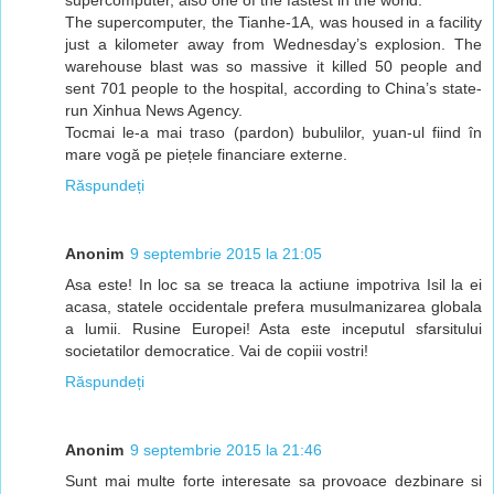
The supercomputer, the Tianhe-1A, was housed in a facility
just a kilometer away from Wednesday’s explosion. The
warehouse blast was so massive it killed 50 people and
sent 701 people to the hospital, according to China’s state-
run Xinhua News Agency.
Tocmai le-a mai traso (pardon) bubulilor, yuan-ul fiind în
mare vogă pe piețele financiare externe.
Răspundeți
Anonim
9 septembrie 2015 la 21:05
Asa este! In loc sa se treaca la actiune impotriva Isil la ei
acasa, statele occidentale prefera musulmanizarea globala
a lumii. Rusine Europei! Asta este inceputul sfarsitului
societatilor democratice. Vai de copiii vostri!
Răspundeți
Anonim
9 septembrie 2015 la 21:46
Sunt mai multe forte interesate sa provoace dezbinare si