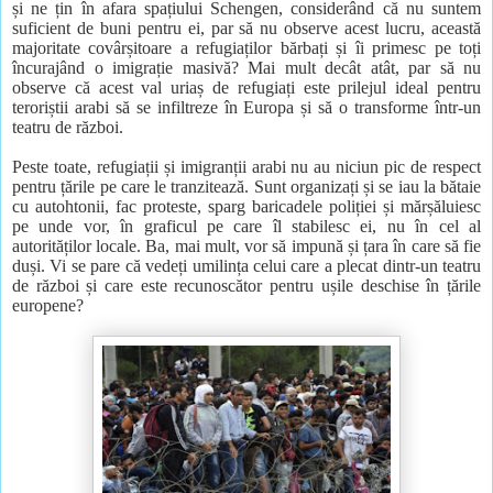
și ne țin în afara spațiului Schengen, considerând că nu suntem
suficient de buni pentru ei, par să nu observe acest lucru, această
majoritate covârșitoare a refugiaților bărbați și îi primesc pe toți
încurajând o imigrație masivă? Mai mult decât atât, par să nu
observe că acest val uriaș de refugiați este prilejul ideal pentru
teroriștii arabi să se infiltreze în Europa și să o transforme într-un
teatru de război.
Peste toate, refugiații și imigranții arabi nu au niciun pic de respect
pentru țările pe care le tranzitează. Sunt organizați și se iau la bătaie
cu autohtonii, fac proteste, sparg baricadele poliției și mărșăluiesc
pe unde vor, în graficul pe care îl stabilesc ei, nu în cel al
autorităților locale. Ba, mai mult, vor să impună și țara în care să fie
duși. Vi se pare că vedeți umilința celui care a plecat dintr-un teatru
de război și care este recunoscător pentru ușile deschise în țările
europene?