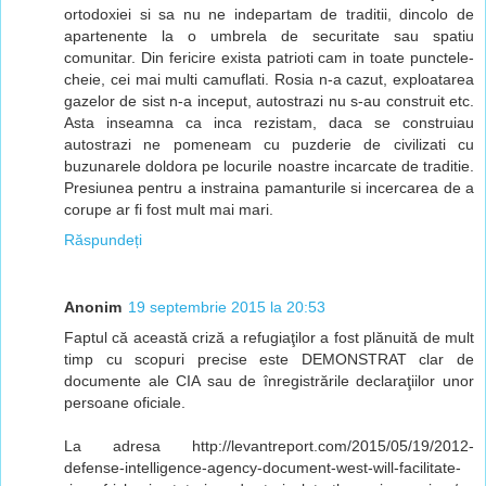
ortodoxiei si sa nu ne indepartam de traditii, dincolo de
apartenente la o umbrela de securitate sau spatiu
comunitar. Din fericire exista patrioti cam in toate punctele-
cheie, cei mai multi camuflati. Rosia n-a cazut, exploatarea
gazelor de sist n-a inceput, autostrazi nu s-au construit etc.
Asta inseamna ca inca rezistam, daca se construiau
autostrazi ne pomeneam cu puzderie de civilizati cu
buzunarele doldora pe locurile noastre incarcate de traditie.
Presiunea pentru a instraina pamanturile si incercarea de a
corupe ar fi fost mult mai mari.
Răspundeți
Anonim
19 septembrie 2015 la 20:53
Faptul că această criză a refugiaţilor a fost plănuită de mult
timp cu scopuri precise este DEMONSTRAT clar de
documente ale CIA sau de înregistrările declaraţiilor unor
persoane oficiale.
La adresa http://levantreport.com/2015/05/19/2012-
defense-intelligence-agency-document-west-will-facilitate-