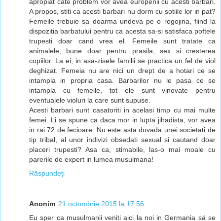
apropiat cate problem vor avea europenii cu acesti barbari.
A propos, stiti ca acesti barbari nu dorm cu sotiile lor in pat?
Femeile trebuie sa doarma undeva pe o rogojina, fiind la
dispozitia barbatului pentru ca acesta sa-si satisfaca poftele
trupesti doar cand vrea el. Femeile sunt tratate ca
animalele, bune doar pentru prasila, sex si cresterea
copiilor. La ei, in asa-zisele familii se practica un fel de viol
deghizat. Femeia nu are nici un drept de a hotari ce se
intampla in propria casa. Barbarilor nu le pasa ce se
intampla cu femeile, tot ele sunt vinovate pentru
eventualele violuri la care sunt supuse.
Acesti barbari sunt casatoriti in acelasi timp cu mai multe
femei. Li se spune ca daca mor in lupta jihadista, vor avea
in rai 72 de fecioare. Nu este asta dovada unei societati de
tip tribal, al unor indivizi obsedati sexual si cautand doar
placeri trupesti? Asa ca, stimabile, las-o mai moale cu
parerile de expert in lumea musulmana!
Răspundeți
Anonim
21 octombrie 2015 la 17:56
Eu sper ca musulmanii veniti aici la noi in Germania sä se