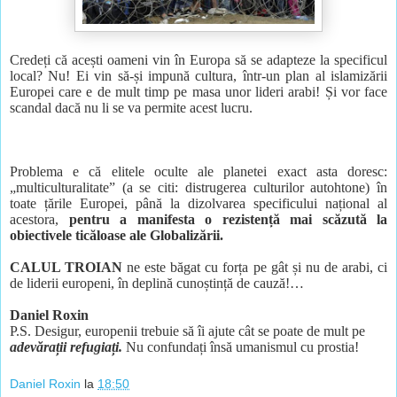
Credeți că acești oameni vin în Europa să se adapteze la specificul
local? Nu! Ei vin să-și impună cultura, într-un plan al islamizării
Europei care e de mult timp pe masa unor lideri arabi! Și vor face
scandal dacă nu li se va permite acest lucru.
Problema e că elitele oculte ale planetei exact asta doresc:
„multiculturalitate” (a se citi: distrugerea culturilor autohtone) în
toate țările Europei, până la dizolvarea specificului național al
acestora,
pentru a manifesta o rezistență mai scăzută la
obiectivele ticăloase ale Globalizării.
CALUL TROIAN
ne este băgat cu forța pe gât și nu de arabi, ci
de liderii europeni, în deplină cunoștință de cauză!…
Daniel Roxin
P.S. Desigur, europenii trebuie să îi ajute cât se poate de mult pe
adevărații refugiați.
Nu confundați însă umanismul cu prostia!
Daniel Roxin
la
18:50