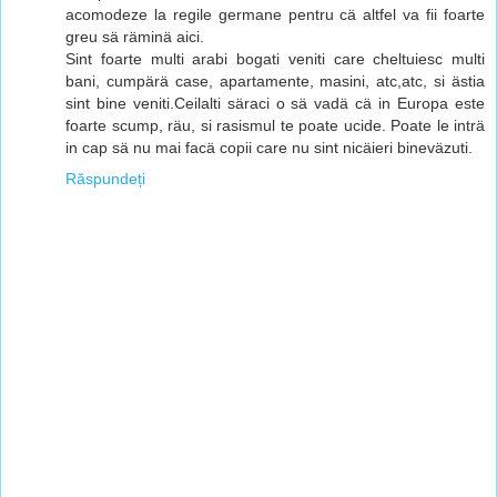
acomodeze la regile germane pentru cä altfel va fii foarte
greu sä räminä aici.
Sint foarte multi arabi bogati veniti care cheltuiesc multi
bani, cumpärä case, apartamente, masini, atc,atc, si ästia
sint bine veniti.Ceilalti säraci o sä vadä cä in Europa este
foarte scump, räu, si rasismul te poate ucide. Poate le inträ
in cap sä nu mai facä copii care nu sint nicäieri bineväzuti.
Răspundeți