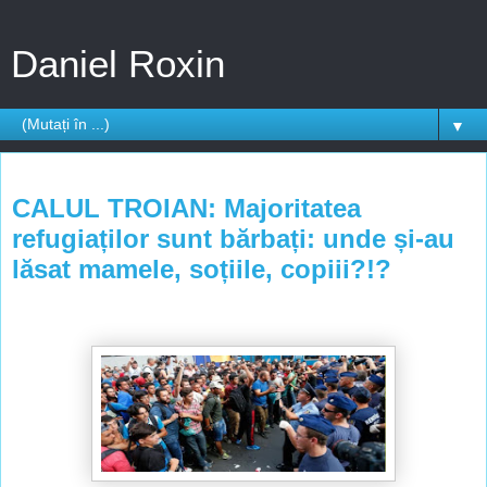
Daniel Roxin
▼
miercuri, 9 septembrie 2015
CALUL TROIAN: Majoritatea
refugiaților sunt bărbați: unde și-au
lăsat mamele, soțiile, copiii?!?