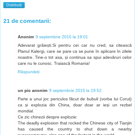
Distribuiți
21 de comentarii:
Anonim
9 septembrie 2015 la 19:01
Adevarat grăiești.Si pentru cei car nu cred, sa citească
Planul Kalergi, care se pare ca se pune în aplicare în zilele
noastre. Tine-o tot asa, și continua sa spui adevăruri celor
care nu le cunosc. Traiască Romania!
Răspundeți
un pic anonim
9 septembrie 2015 la 19:52
Parte a unui joc periculos făcut de bubuli (vorba lui Coruț)
ca și explozia din China, doar doar ar ieși un rezbel
mondial.
Ce zic chinezii despre explozie:
The deadly explosion that rocked the Chinese city of Tianjin
has caused the country to shut down a nearby
supercomputer, also one of the fastest in the world.