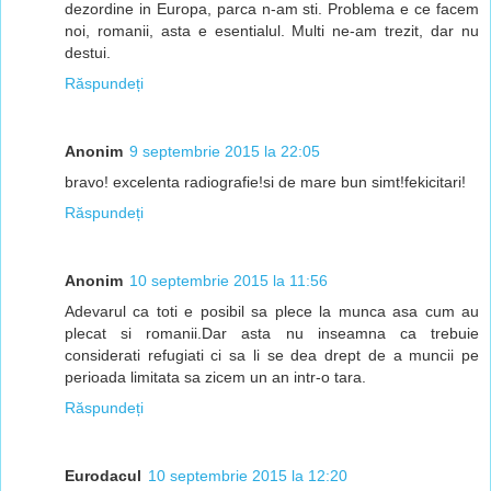
dezordine in Europa, parca n-am sti. Problema e ce facem
noi, romanii, asta e esentialul. Multi ne-am trezit, dar nu
destui.
Răspundeți
Anonim
9 septembrie 2015 la 22:05
bravo! excelenta radiografie!si de mare bun simt!fekicitari!
Răspundeți
Anonim
10 septembrie 2015 la 11:56
Adevarul ca toti e posibil sa plece la munca asa cum au
plecat si romanii.Dar asta nu inseamna ca trebuie
considerati refugiati ci sa li se dea drept de a muncii pe
perioada limitata sa zicem un an intr-o tara.
Răspundeți
Eurodacul
10 septembrie 2015 la 12:20