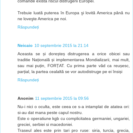
comande există riscul distrugerii Europei.
Trebuie luată puterea în Europa şi lovită America până nu
ne loveşte America pe noi.
Răspundeți
Neicaio
10 septembrie 2015 la 21:14
Aceasta se și doreșteș distrugerea a orice obicei sau
traditie Națională și implementarea Mondializarii, mai mult,
sau mai puțin, FORȚAT. Cu prima parte văd ca reușesc,
parțial, la partea cealaltă se vor autodistruge pe ei însiși
Răspundeți
Anonim
11 septembrie 2015 la 09:56
Nu-i nici o oculta, este ceea ce s-a intamplat de atatea ori:
si-au dat mana peste capul nostru.
Este o operatiune kgb cu complicitatea germaniei, ungariei,
greciei, serbiei si macedoniei.
Traseul ales este prin tari pro ruse: siria, turcia, grecia,